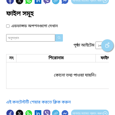
আপনার মতামত প্রদান করুন
ফাইল সমূহ
এডভান্সড অপশনগুলো দেখান
পৃষ্ঠা আইটেম
নং
শিরোনাম
ফাইল সম
কোনো তথ্য পাওয়া যায়নি।
এই কনটেন্টটি শেয়ার করতে ক্লিক করুন
আপনার মতামত প্রদান করুন