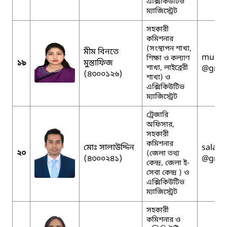
এক্সিকিউটিভ
ম্যাজিস্ট্রেট
সহকারী
কমিশনার
(সংস্থাপন শাখা,
মীম বিনতে
musta
শিক্ষা ও কল্যাণ
১৯
মুস্তাফিজ
শাখা, লাইব্রেরী
@gmai
(৪৩০০১২৬)
শাখা) ও
এক্সিকিউটিভ
ম্যাজিস্ট্রেট
ট্রেজারি
অফিসার,
সহকারী
কমিশনার
মোঃ সালাউদ্দিন
salau
২০
(জেলা তথ্য
(৪৩০০২৪১)
@gmai
কেন্দ্র, জেলা ই-
সেবা কেন্দ্র ) ও
এক্সিকিউটিভ
ম্যাজিস্ট্রেট
সহকারী
কমিশনার ও