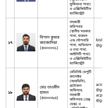
মুন্সিখানা শাখা)
ও এক্সিকিউটিভ
ম্যাজিস্ট্রেট
সহকারী
কমিশনার
(স্থানীয় সরকার
শাখা, ফরমস
বিশাল কুমার
bishal
এন্ড স্টেশনারি
১৭
জাজোদিয়া
শাখা, অভিযোগ
@gmai
(৪৩০০০৩১)
ও তথ্য শাখা,
আইসিটি শাখা)
ও এক্সিকিউটিভ
ম্যাজিস্ট্রেট
রেভিনিউ ডেপুটি
কালেক্টর
(আরডিসি),
acictj
প্রটোকল
মোঃ তাওমীদ
@gmai
অফিসার,
১৮
হাসান
সহকারী
acprot
(৪৩০০০৮৫)
কমিশনার (হেল্প
@gmai
ডেস্ক) ও