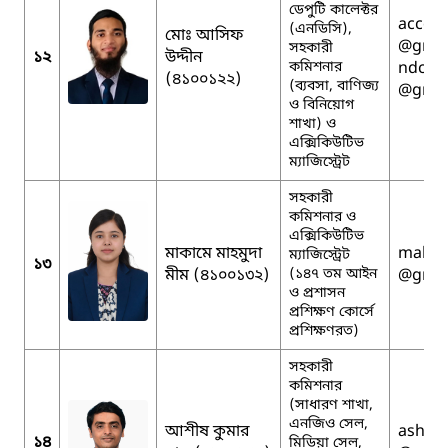
ডেপুটি কালেক্টর
accon
(এনডিসি),
মোঃ আসিফ
@gmai
সহকারী
১২
উদ্দীন
কমিশনার
ndcja
(৪১০০১২২)
(ব্যবসা, বাণিজ্য
@gmai
ও বিনিয়োগ
শাখা) ও
এক্সিকিউটিভ
ম্যাজিস্ট্রেট
সহকারী
কমিশনার ও
এক্সিকিউটিভ
মাকামে মাহমুদা
maka
ম্যাজিস্ট্রেট
১৩
মীম (৪১০০১৩২)
(১৪৭ তম আইন
@gmai
ও প্রশাসন
প্রশিক্ষণ কোর্সে
প্রশিক্ষণরত)
সহকারী
কমিশনার
(সাধারণ শাখা,
এনজিও সেল,
আশীষ কুমার
ashis
১৪
মিডিয়া সেল,