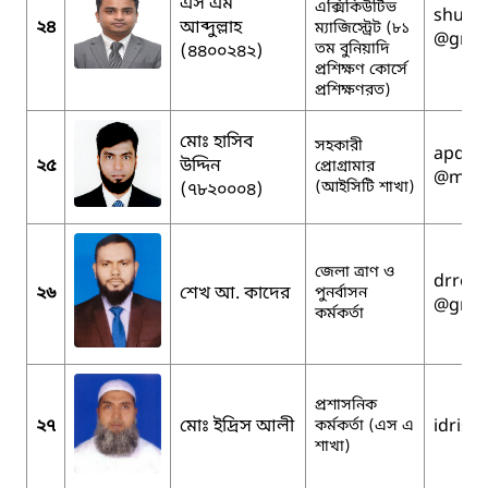
এস এম
এক্সিকিউটিভ
shuvo
২৪
আব্দুল্লাহ
ম্যাজিস্ট্রেট (৮১
@gmai
তম বুনিয়াদি
(৪৪০০২৪২)
প্রশিক্ষণ কোর্সে
প্রশিক্ষণরত)
মোঃ হাসিব
সহকারী
apdcj
২৫
উদ্দিন
প্রোগ্রামার
@mopa
(আইসিটি শাখা)
(৭৮২০০০৪)
জেলা ত্রাণ ও
drroj
২৬
শেখ আ. কাদের
পুনর্বাসন
@gmai
কর্মকর্তা
প্রশাসনিক
২৭
মোঃ ইদ্রিস আলী
idrish
কর্মকর্তা (এস এ
শাখা)