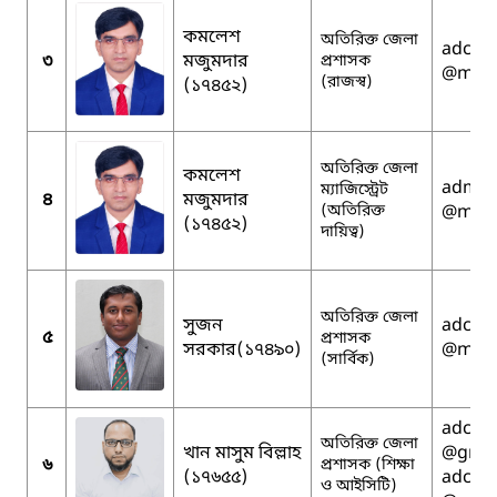
কমলেশ
অতিরিক্ত জেলা
adcrja
৩
মজুমদার
প্রশাসক
@mopa
(রাজস্ব)
(১৭৪৫২)
অতিরিক্ত জেলা
কমলেশ
admja
ম্যাজিস্ট্রেট
৪
মজুমদার
(অতিরিক্ত
@mopa
(১৭৪৫২)
দায়িত্ব)
অতিরিক্ত জেলা
সুজন
adcgj
৫
প্রশাসক
সরকার(১৭৪৯০)
@mopa
(সার্বিক)
adced
অতিরিক্ত জেলা
খান মাসুম বিল্লাহ
@gmai
৬
প্রশাসক (শিক্ষা
(১৭৬৫৫)
adcedu
ও আইসিটি)