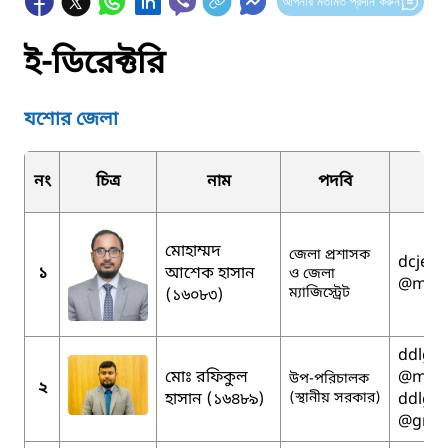
আপনার মতামত প্রদান করুন
ই-ডিরেক্টরি
যশোর জেলা
নং
চিত্র
নাম
পদবি
মোহাম্মদ
জেলা প্রশাসক
dcjess
১
আশেক হাসান
ও জেলা
@mopa
ম্যাজিস্ট্রেট
(১৬০৮৩)
ddlgja
মোঃ রফিকুল
@mopa
উপ-পরিচালক
২
হাসান (১৬৪৮৯)
(স্থানীয় সরকার)
ddlgja
@gmai