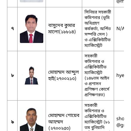
@mopa
সিনিয়র সহকারী
কমিশনার (ভূমি
অধিগ্রহণ
বাসুদেব কুমার
৭
N/A
কর্মকর্তা, অর্পিত
মালো(১৮৮১৪)
সম্পত্তি সেল )
ও এক্সিকিউটিভ
ম্যাজিস্ট্রেট
সহকারী
কমিশনার ও
এক্সিকিউটিভ
মোহাম্মদ আব্দুল
ম্যাজিস্ট্রেট
৮
hyeha
হাই(২৭০০২১৩)
(১৪৯তম আইন
ও প্রশাসন
প্রশিক্ষণ কোর্সে
প্রশিক্ষণরত)
সহকারী
কমিশনার ও
মোহাম্মদ শোয়েব
এক্সিকিউটিভ
shoab
৯
আহম্মদ
ম্যাজিস্ট্রেট (৮১
@gmai
তম বুনিয়াদি
(২৭০০২৫৩)