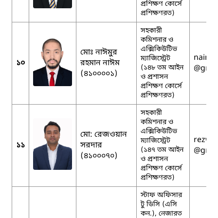
প্রশিক্ষণ কোর্সে
প্রশিক্ষণরত)
সহকারী
কমিশনার ও
এক্সিকিউটিভ
মোঃ নাঈমুর
naimu
ম্যাজিস্ট্রেট
১০
রহমান নাঈম
(১৪৮ তম আইন
@gmai
(৪১০০০০১)
ও প্রশাসন
প্রশিক্ষণ কোর্সে
প্রশিক্ষণরত)
সহকারী
কমিশনার ও
এক্সিকিউটিভ
মো: রেজওয়ান
rezwa
ম্যাজিস্ট্রেট
১১
সরদার
(১৪৭ তম আইন
@gmai
(৪১০০০৭০)
ও প্রশাসন
প্রশিক্ষণ কোর্সে
প্রশিক্ষণরত)
স্টাফ অফিসার
টু ডিসি (এসি
কন.), নেজারত