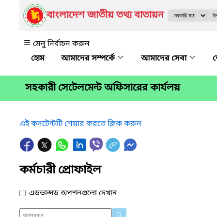
বাংলাদেশ জাতীয় তথ্য বাতায়ন
মেনু নির্বাচন করুন
আমাদের সম্পর্কে
আমাদের সেবা
জ
সহকারী সেটেলমেন্ট অফিসারের কার্যলয়
এই কনটেন্টটি শেয়ার করতে ক্লিক করুন
কর্মচারী প্রোফাইল
এডভান্সড অপশনগুলো দেখান